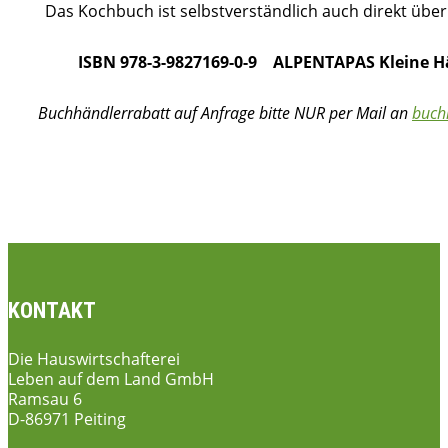
Das Kochbuch ist selbstverständlich auch direkt übe
ISBN 978-3-9827169-0-9 ALPENTAPAS Kleine H
Buchhändlerrabatt auf Anfrage bitte NUR per Mail an
buch
KONTAKT
Die Hauswirtschafterei
Leben auf dem Land GmbH
Ramsau 6
D-86971 Peiting