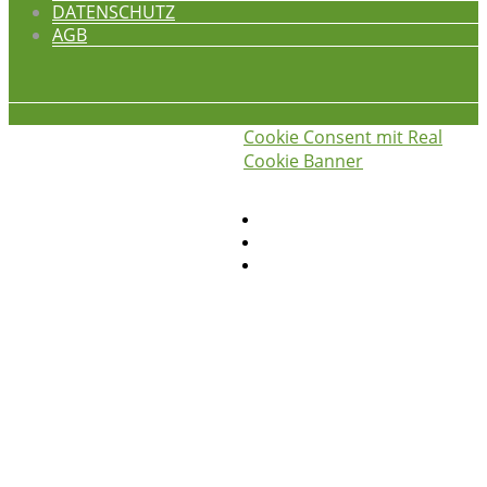
DATENSCHUTZ
AGB
Cookie Consent mit Real
iss was gscheids! © 2026
die
Cookie Banner
hauswirtschafterei
Privatsphäre-Einstellungen ändern
Historie der Privatsphäre-Einstellungen
Einwilligungen widerrufen