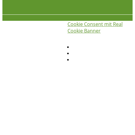
Cookie Consent mit Real
iss was gscheids! © 2026
die
Cookie Banner
hauswirtschafterei
Privatsphäre-Einstellungen ändern
Historie der Privatsphäre-Einstellungen
Einwilligungen widerrufen