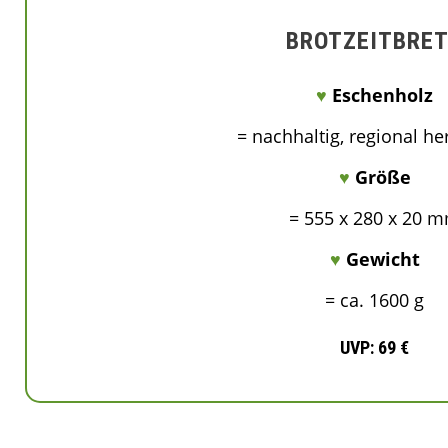
BROTZEITBRE
♥
Eschenholz
= nachhaltig, regional her
♥
Größe
= 555 x 280 x 20 
♥
Gewicht
= ca. 1600 g
UVP: 69 €