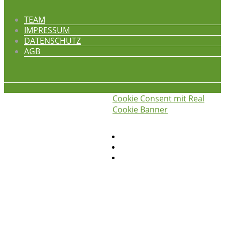
TEAM
IMPRESSUM
DATENSCHUTZ
AGB
Cookie Consent mit Real
iss was gscheids! © 2026
die
Cookie Banner
hauswirtschafterei
Privatsphäre-Einstellungen ändern
Historie der Privatsphäre-Einstellungen
Einwilligungen widerrufen