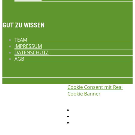
GUT ZU WISSEN
TEAM
IMPRESSUM
DATENSCHUTZ
AGB
Cookie Consent mit Real
iss was gscheids! © 2026
die
Cookie Banner
hauswirtschafterei
Privatsphäre-Einstellungen ändern
Historie der Privatsphäre-Einstellungen
Einwilligungen widerrufen