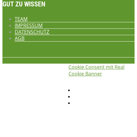
GUT ZU WISSEN
TEAM
IMPRESSUM
DATENSCHUTZ
AGB
Cookie Consent mit Real
iss was gscheids! © 2026
die
Cookie Banner
hauswirtschafterei
Privatsphäre-Einstellungen ändern
Historie der Privatsphäre-Einstellungen
Einwilligungen widerrufen