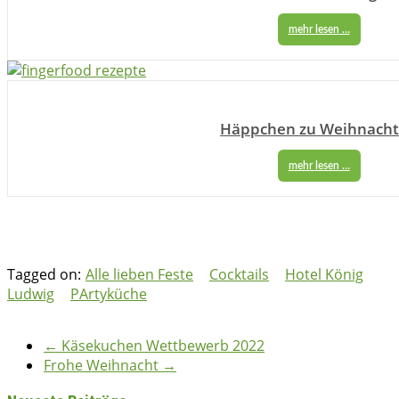
mehr lesen …
Häppchen zu Weihnach
mehr lesen …
Tagged on:
Alle lieben Feste
Cocktails
Hotel König
Ludwig
PArtyküche
bettina
09/11/2022
09/11/2022
2022
,
Cocktails
,
Kochbuch
←
Käsekuchen Wettbewerb 2022
Frohe Weihnacht
→