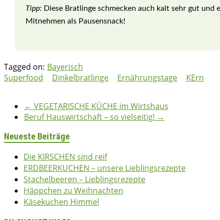
Tipp:
Diese Bratlinge schmecken auch kalt sehr gut und 
Mitnehmen als Pausensnack!
Tagged on:
Bayerisch
Superfood
Dinkelbratlinge
Ernährungstage
KErn
bettina
20/07/2017
2017
,
Gemüse
,
Herzhaft
,
Vegetarisch
←
VEGETARISCHE KÜCHE im Wirtshaus
Beruf Hauswirtschaft – so vielseitig!
→
Neueste Beiträge
Die KIRSCHEN sind reif
ERDBEERKUCHEN – unsere Lieblingsrezepte
Stachelbeeren – Lieblingsrezepte
Häppchen zu Weihnachten
Käsekuchen Himmel