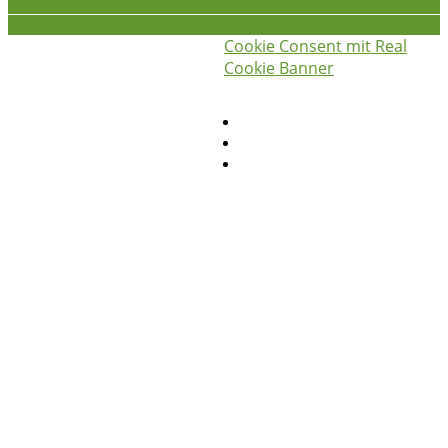
Cookie Consent mit Real
iss was gscheids! © 2026
die
Cookie Banner
hauswirtschafterei
Privatsphäre-Einstellungen ändern
Historie der Privatsphäre-Einstellungen
Einwilligungen widerrufen