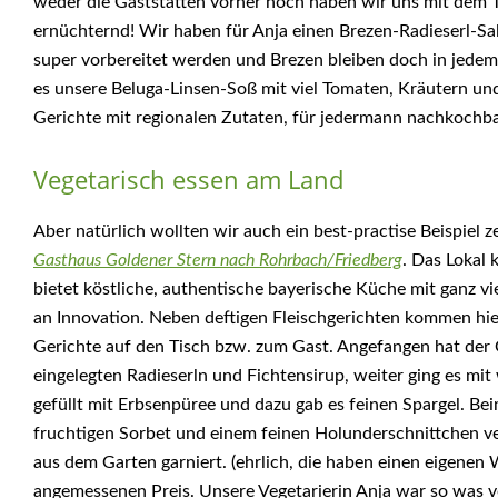
weder die Gaststätten vorher noch haben wir uns mit dem T
ernüchternd! Wir haben für Anja einen Brezen-Radieserl-Sal
super vorbereitet werden und Brezen bleiben doch in jedem 
es unsere Beluga-Linsen-Soß mit viel Tomaten, Kräutern und
Gerichte mit regionalen Zutaten, für jedermann nachkochba
Vegetarisch essen am Land
Aber natürlich wollten wir auch ein best-practise Beispiel
Gasthaus Goldener Stern nach Rohrbach/Friedberg
. Das Lokal 
bietet köstliche, authentische bayerische Küche mit ganz vi
an Innovation. Neben deftigen Fleischgerichten kommen hier
Gerichte auf den Tisch bzw. zum Gast. Angefangen hat der
eingelegten Radieserln und Fichtensirup, weiter ging es mi
gefüllt mit Erbsenpüree und dazu gab es feinen Spargel. B
fruchtigen Sorbet und einem feinen Holunderschnittchen ve
aus dem Garten garniert. (ehrlich, die haben einen eigenen 
angemessenen Preis. Unsere Vegetarierin Anja war so was von