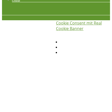
Cookie Consent mit Real
iss was gscheids! © 2026
die
Cookie Banner
hauswirtschafterei
Privatsphäre-Einstellungen ändern
Historie der Privatsphäre-Einstellungen
Einwilligungen widerrufen