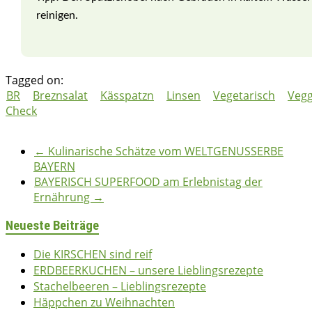
reinigen.
Tagged on:
BR
Breznsalat
Kässpatzn
Linsen
Vegetarisch
Vegg
Check
bettina
29/06/2017
2017
,
Herzhaft
,
Vegetarisch
←
Kulinarische Schätze vom WELTGENUSSERBE
BAYERN
BAYERISCH SUPERFOOD am Erlebnistag der
Ernährung
→
Neueste Beiträge
Die KIRSCHEN sind reif
ERDBEERKUCHEN – unsere Lieblingsrezepte
Stachelbeeren – Lieblingsrezepte
Häppchen zu Weihnachten