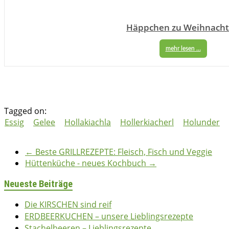
Häppchen zu Weihnach
mehr lesen …
Tagged on:
Essig
Gelee
Hollakiachla
Hollerkiacherl
Holunder
bettina
05/06/2019
02/06/2026
2025
,
Herzhaft
,
Kuchen & Gebäck
,
Süßes
←
Beste GRILLREZEPTE: Fleisch, Fisch und Veggie
Hüttenküche - neues Kochbuch
→
Neueste Beiträge
Die KIRSCHEN sind reif
ERDBEERKUCHEN – unsere Lieblingsrezepte
Stachelbeeren – Lieblingsrezepte