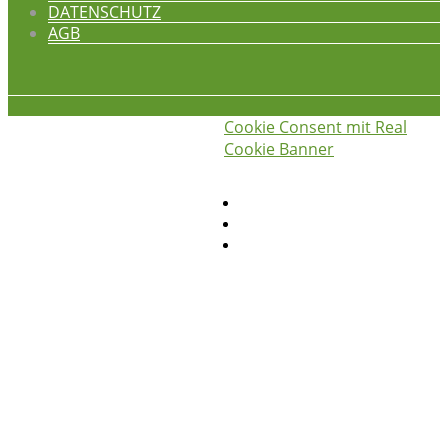
DATENSCHUTZ
AGB
Cookie Consent mit Real
iss was gscheids! © 2026
die
Cookie Banner
hauswirtschafterei
Privatsphäre-Einstellungen ändern
Historie der Privatsphäre-Einstellungen
Einwilligungen widerrufen