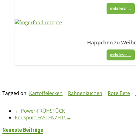
mehr lesen …
Häppchen zu Weih
mehr lesen …
Tagged on:
Kartoffelecken
Rahnenkuchen
Rote Bete
bettina
29/01/2018
2018
,
Herzhaft
,
Kuchen & Gebäck
,
Vegetarisch
←
Power-FRÜHSTÜCK
Endspurt FASTENZEIT!
→
Neueste Beiträge