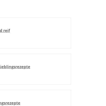
d reif
ieblingsrezepte
ingsrezepte