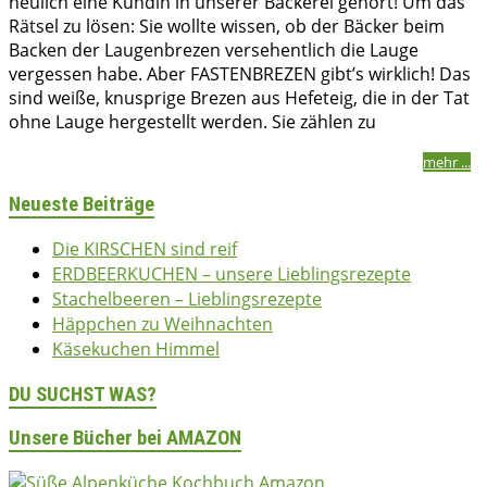
neulich eine Kundin in unserer Bäckerei gehört! Um das
Rätsel zu lösen: Sie wollte wissen, ob der Bäcker beim
Backen der Laugenbrezen versehentlich die Lauge
vergessen habe. Aber FASTENBREZEN gibt’s wirklich! Das
sind weiße, knusprige Brezen aus Hefeteig, die in der Tat
ohne Lauge hergestellt werden. Sie zählen zu
bettina
27/02/2015
01/02/2024
2024
,
Herzhaft
,
Kuchen & Gebäck
mehr ...
Neueste Beiträge
Die KIRSCHEN sind reif
ERDBEERKUCHEN – unsere Lieblingsrezepte
Stachelbeeren – Lieblingsrezepte
Häppchen zu Weihnachten
Käsekuchen Himmel
DU SUCHST WAS?
Unsere Bücher bei AMAZON