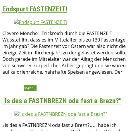
Endspurt FASTENZEIT!
Clevere Mönche - Trickreich durch die FASTENZEIT
Wusstet Ihr, dass es im Mittelalter bis zu 130 Fastentage
im Jahr gab? Die Fastenzeit vor Ostern war also nicht die
einzige Zeit im Kirchenjahr, zu der gefastet werden sollte.
Doch gerade im Mittelalter war der Alltag der Menschen
von schwerer körperlicher Arbeit geprägt und sie waren
auf kalorienreiche, nahrhafte Speisen angewiesen. Der
bettina
23/03/2018
02/02/2023
2018
,
Fleisch
,
Herzhaft
,
Nudeln
,
Vegetarisch
mehr ...
"Is des a FASTNBREZN oda fast a Brezn?"
»Is des a FASTNBREZN oda fast a Brezn?« … habe ich