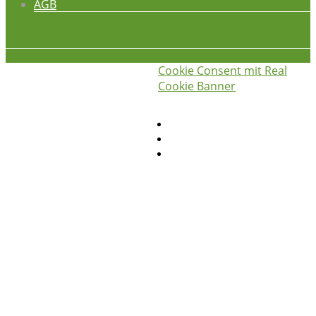
AGB
Cookie Consent mit Real
iss was gscheids! © 2026
die
Cookie Banner
hauswirtschafterei
Privatsphäre-Einstellungen ändern
Historie der Privatsphäre-Einstellungen
Einwilligungen widerrufen