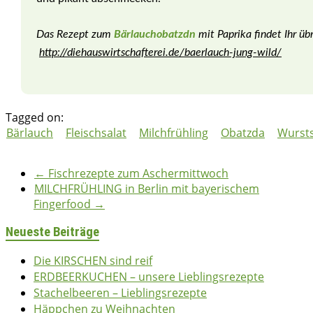
Das Rezept zum
Bärlauchobatzdn
mit Paprika findet Ihr übr
http://diehauswirtschafterei.de/baerlauch-jung-wild/
Tagged on:
Bärlauch
Fleischsalat
Milchfrühling
Obatzda
Wursts
bettina
07/03/2017
2017
,
Fleisch
,
Herzhaft
,
Vegetarisch
←
Fischrezepte zum Aschermittwoch
MILCHFRÜHLING in Berlin mit bayerischem
Fingerfood
→
Neueste Beiträge
Die KIRSCHEN sind reif
ERDBEERKUCHEN – unsere Lieblingsrezepte
Stachelbeeren – Lieblingsrezepte
Häppchen zu Weihnachten