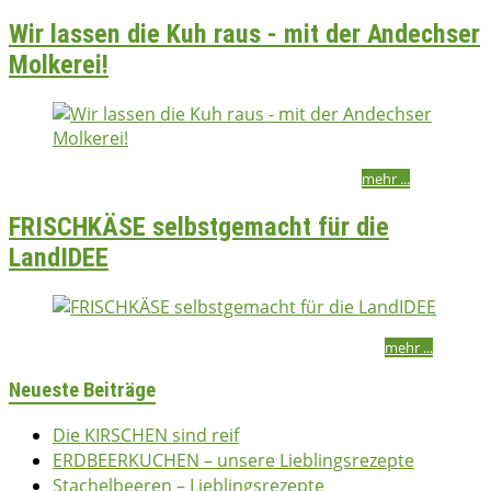
Wir lassen die Kuh raus - mit der Andechser
Molkerei!
bettina
29/04/2018
2018
,
Herzhaft
,
Süßes
,
Vegetarisch
mehr ...
FRISCHKÄSE selbstgemacht für die
LandIDEE
bettina
13/04/2017
13/04/2017
2017
,
Basics
,
Fleisch
,
Süßes
mehr ...
Neueste Beiträge
Die KIRSCHEN sind reif
ERDBEERKUCHEN – unsere Lieblingsrezepte
Stachelbeeren – Lieblingsrezepte