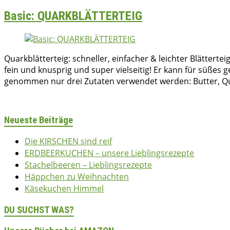
Basic: QUARKBLÄTTERTEIG
Quarkblätterteig: schneller, einfacher & leichter Blättert
fein und knusprig und super vielseitig! Er kann für süßes
genommen nur drei Zutaten verwendet werden: Butter, Qu
bettina
06/04/2020
08/04/2020
2020
,
Basics
,
Herzhaft
,
Kuchen & Gebäck
,
S
Neueste Beiträge
Die KIRSCHEN sind reif
ERDBEERKUCHEN – unsere Lieblingsrezepte
Stachelbeeren – Lieblingsrezepte
Häppchen zu Weihnachten
Käsekuchen Himmel
DU SUCHST WAS?